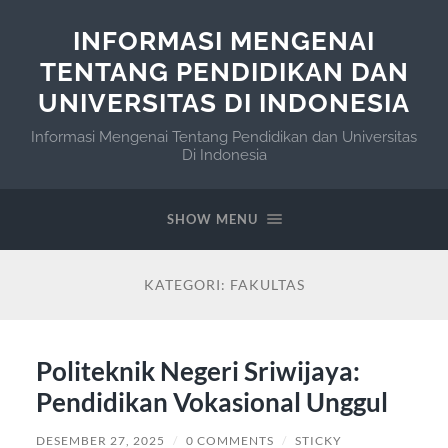
INFORMASI MENGENAI
TENTANG PENDIDIKAN DAN
UNIVERSITAS DI INDONESIA
Informasi Mengenai Tentang Pendidikan dan Universitas
Di Indonesia
SHOW MENU
KATEGORI:
FAKULTAS
Politeknik Negeri Sriwijaya:
Pendidikan Vokasional Unggul
DESEMBER 27, 2025
/
0 COMMENTS
/
STICKY