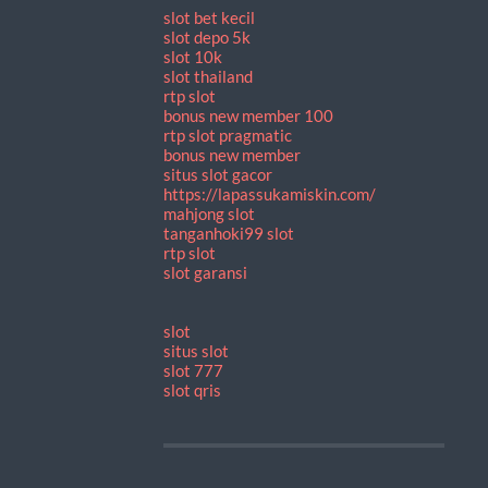
slot bet kecil
slot depo 5k
slot 10k
slot thailand
rtp slot
bonus new member 100
rtp slot pragmatic
bonus new member
situs slot gacor
https://lapassukamiskin.com/
mahjong slot
tanganhoki99 slot
rtp slot
slot garansi
slot
situs slot
slot 777
slot qris