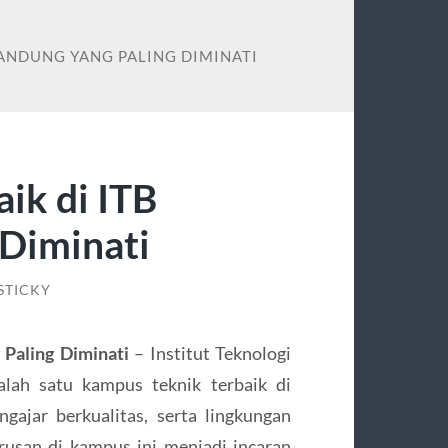
BANDUNG YANG PALING DIMINATI
ik di ITB
 Diminati
STICKY
 Paling Diminati
– Institut Teknologi
alah satu kampus teknik terbaik di
gajar berkualitas, serta lingkungan
rusan di kampus ini menjadi incaran