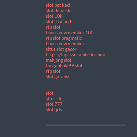
slot bet kecil
slot depo 5k
slot 10k
slot thailand
rtp slot
bonus new member 100
rtp slot pragmatic
bonus new member
situs slot gacor
https://lapassukamiskin.com/
mahjong slot
tanganhoki99 slot
rtp slot
slot garansi
slot
situs slot
slot 777
slot qris