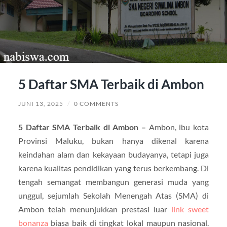
5 Daftar SMA Terbaik di Ambon
JUNI 13, 2025
/
0 COMMENTS
5 Daftar SMA Terbaik di Ambon –
Ambon, ibu kota
Provinsi Maluku, bukan hanya dikenal karena
keindahan alam dan kekayaan budayanya, tetapi juga
karena kualitas pendidikan yang terus berkembang. Di
tengah semangat membangun generasi muda yang
unggul, sejumlah Sekolah Menengah Atas (SMA) di
Ambon telah menunjukkan prestasi luar
link sweet
bonanza
biasa baik di tingkat lokal maupun nasional.