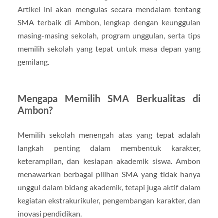
Artikel ini akan mengulas secara mendalam tentang
SMA terbaik di Ambon, lengkap dengan keunggulan
masing-masing sekolah, program unggulan, serta tips
memilih sekolah yang tepat untuk masa depan yang
gemilang.
Mengapa Memilih SMA Berkualitas di
Ambon?
Memilih sekolah menengah atas yang tepat adalah
langkah penting dalam membentuk karakter,
keterampilan, dan kesiapan akademik siswa. Ambon
menawarkan berbagai pilihan SMA yang tidak hanya
unggul dalam bidang akademik, tetapi juga aktif dalam
kegiatan ekstrakurikuler, pengembangan karakter, dan
inovasi pendidikan.