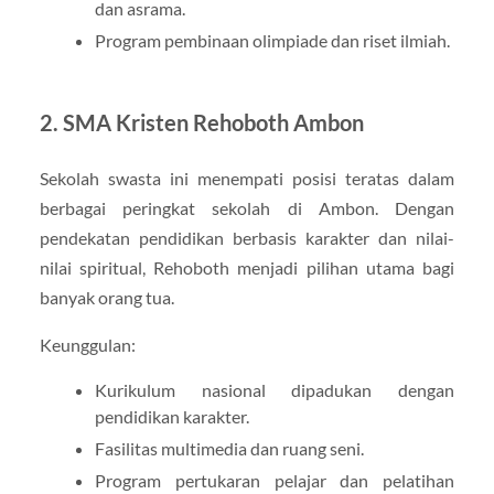
dan asrama.
Program pembinaan olimpiade dan riset ilmiah.
2. SMA Kristen Rehoboth Ambon
Sekolah swasta ini menempati posisi teratas dalam
berbagai peringkat sekolah di Ambon. Dengan
pendekatan pendidikan berbasis karakter dan nilai-
nilai spiritual, Rehoboth menjadi pilihan utama bagi
banyak orang tua.
Keunggulan:
Kurikulum nasional dipadukan dengan
pendidikan karakter.
Fasilitas multimedia dan ruang seni.
Program pertukaran pelajar dan pelatihan