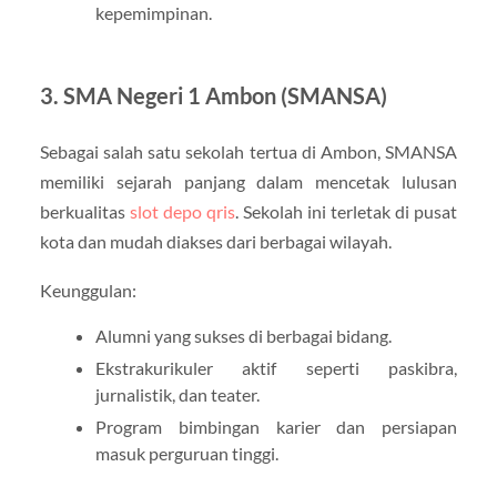
kepemimpinan.
3. SMA Negeri 1 Ambon (SMANSA)
Sebagai salah satu sekolah tertua di Ambon, SMANSA
memiliki sejarah panjang dalam mencetak lulusan
berkualitas
slot depo qris
. Sekolah ini terletak di pusat
kota dan mudah diakses dari berbagai wilayah.
Keunggulan:
Alumni yang sukses di berbagai bidang.
Ekstrakurikuler aktif seperti paskibra,
jurnalistik, dan teater.
Program bimbingan karier dan persiapan
masuk perguruan tinggi.