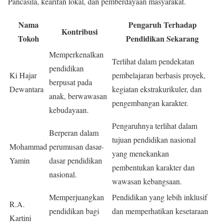
Pancasila, kearifan lokal, dan pemberdayaan masyarakat.
Nama
Pengaruh Terhadap
Kontribusi
Tokoh
Pendidikan Sekarang
Memperkenalkan
Terlihat dalam pendekatan
pendidikan
Ki Hajar
pembelajaran berbasis proyek,
berpusat pada
Dewantara
kegiatan ekstrakurikuler, dan
anak, berwawasan
pengembangan karakter.
kebudayaan.
Pengaruhnya terlihat dalam
Berperan dalam
tujuan pendidikan nasional
Mohammad
perumusan dasar-
yang menekankan
Yamin
dasar pendidikan
pembentukan karakter dan
nasional.
wawasan kebangsaan.
Memperjuangkan
Pendidikan yang lebih inklusif
R.A.
pendidikan bagi
dan memperhatikan kesetaraan
Kartini