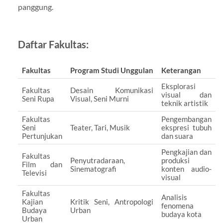
panggung.
Daftar Fakultas:
Fakultas
Program Studi Unggulan
Keterangan
Eksplorasi
Fakultas
Desain Komunikasi
visual dan
Seni Rupa
Visual, Seni Murni
teknik artistik
Fakultas
Pengembangan
Seni
Teater, Tari, Musik
ekspresi tubuh
Pertunjukan
dan suara
Pengkajian dan
Fakultas
Penyutradaraan,
produksi
Film dan
Sinematografi
konten audio-
Televisi
visual
Fakultas
Analisis
Kajian
Kritik Seni, Antropologi
fenomena
Budaya
Urban
budaya kota
Urban