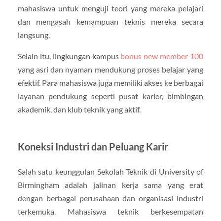
mahasiswa untuk menguji teori yang mereka pelajari
dan mengasah kemampuan teknis mereka secara
langsung.
Selain itu, lingkungan kampus
bonus new member 100
yang asri dan nyaman mendukung proses belajar yang
efektif. Para mahasiswa juga memiliki akses ke berbagai
layanan pendukung seperti pusat karier, bimbingan
akademik, dan klub teknik yang aktif.
Koneksi Industri dan Peluang Karir
Salah satu keunggulan Sekolah Teknik di University of
Birmingham adalah jalinan kerja sama yang erat
dengan berbagai perusahaan dan organisasi industri
terkemuka. Mahasiswa teknik berkesempatan