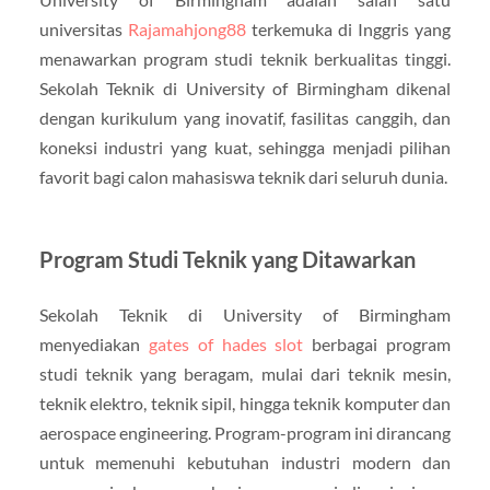
universitas
Rajamahjong88
terkemuka di Inggris yang
menawarkan program studi teknik berkualitas tinggi.
Sekolah Teknik di University of Birmingham dikenal
dengan kurikulum yang inovatif, fasilitas canggih, dan
koneksi industri yang kuat, sehingga menjadi pilihan
favorit bagi calon mahasiswa teknik dari seluruh dunia.
Program Studi Teknik yang Ditawarkan
Sekolah Teknik di University of Birmingham
menyediakan
gates of hades slot
berbagai program
studi teknik yang beragam, mulai dari teknik mesin,
teknik elektro, teknik sipil, hingga teknik komputer dan
aerospace engineering. Program-program ini dirancang
untuk memenuhi kebutuhan industri modern dan