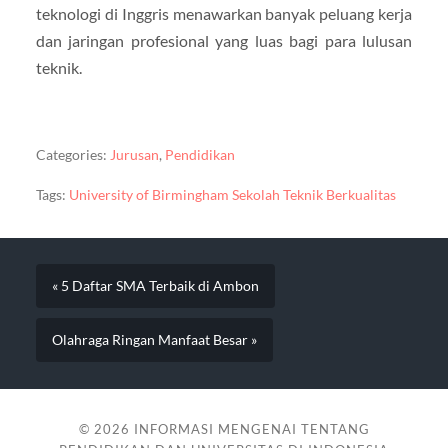
teknologi di Inggris menawarkan banyak peluang kerja
dan jaringan profesional yang luas bagi para lulusan
teknik.
Categories:
Jurusan
,
Pendidikan
Tags:
University of Birmingham Sekolah Teknik Berkualitas
« 5 Daftar SMA Terbaik di Ambon
Olahraga Ringan Manfaat Besar »
© 2026
INFORMASI MENGENAI TENTANG